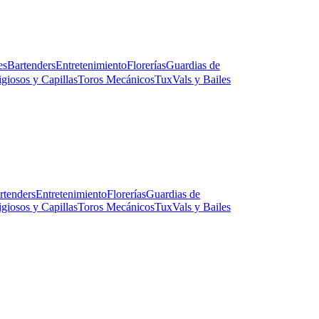
es
Bartenders
Entretenimiento
Florerías
Guardias de
igiosos y Capillas
Toros Mecánicos
Tux
Vals y Bailes
rtenders
Entretenimiento
Florerías
Guardias de
igiosos y Capillas
Toros Mecánicos
Tux
Vals y Bailes