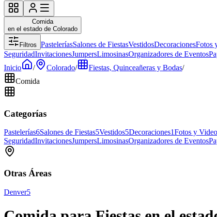
Comida
en el estado de Colorado
Pastelerías
Salones de Fiestas
Vestidos
Decoraciones
Fotos 
Filtros
Seguridad
Invitaciones
Jumpers
Limosinas
Organizadores de Eventos
Pa
Inicio
/
Colorado
/
Fiestas, Quinceañeras y Bodas
/
Comida
Categorías
Pastelerías
6
Salones de Fiestas
5
Vestidos
5
Decoraciones
1
Fotos y Vide
Seguridad
Invitaciones
Jumpers
Limosinas
Organizadores de Eventos
Pa
Otras Áreas
Denver
5
Comida para Fiestas en el esta