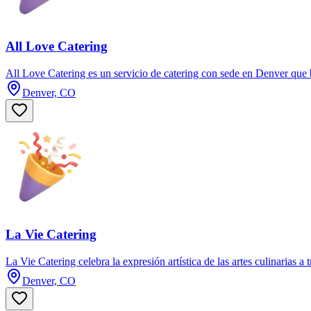
All Love Catering
All Love Catering es un servicio de catering con sede en Denver que br
Denver, CO
La Vie Catering
La Vie Catering celebra la expresión artística de las artes culinarias a
Denver, CO