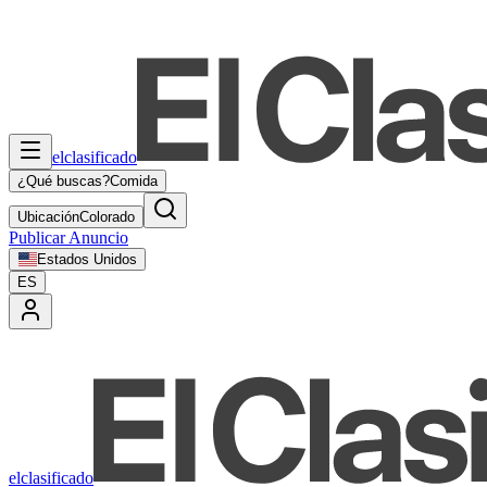
elclasificado
¿Qué buscas?
Comida
Ubicación
Colorado
Publicar Anuncio
Estados Unidos
ES
elclasificado