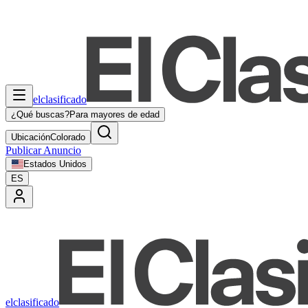
elclasificado
¿Qué buscas?
Para mayores de edad
Ubicación
Colorado
Publicar Anuncio
Estados Unidos
ES
elclasificado