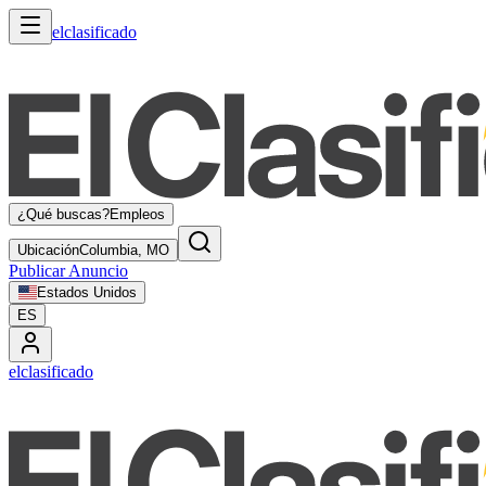
elclasificado
¿Qué buscas?
Empleos
Ubicación
Columbia, MO
Publicar Anuncio
Estados Unidos
ES
elclasificado