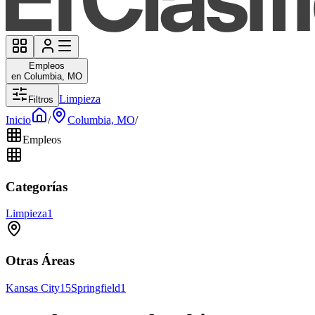
Empleos
en Columbia, MO
Limpieza
Filtros
Inicio
/
Columbia, MO
/
Empleos
Categorías
Limpieza
1
Otras Áreas
Kansas City
15
Springfield
1