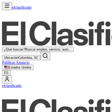
elclasificado
¿Qué buscas?
Buscar empleo, servicio, auto...
Ubicación
Columbia, SC
Publicar Anuncio
Estados Unidos
ES
elclasificado