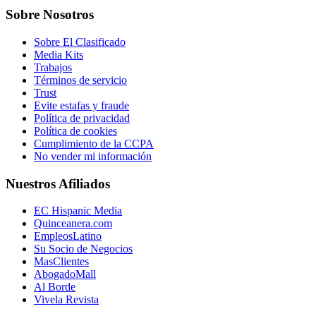
Sobre Nosotros
Sobre El Clasificado
Media Kits
Trabajos
Términos de servicio
Trust
Evite estafas y fraude
Política de privacidad
Política de cookies
Cumplimiento de la CCPA
No vender mi información
Nuestros Afiliados
EC Hispanic Media
Quinceanera.com
EmpleosLatino
Su Socio de Negocios
MasClientes
AbogadoMall
Al Borde
Vivela Revista