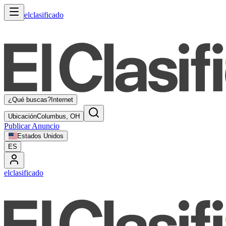
elclasificado
¿Qué buscas?
Internet
Ubicación
Columbus, OH
Publicar Anuncio
Estados Unidos
ES
elclasificado