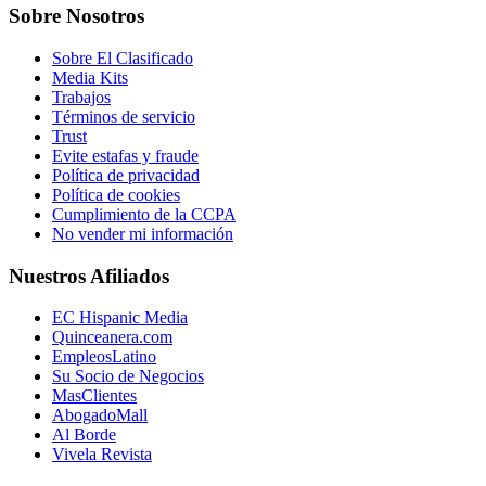
Sobre Nosotros
Sobre El Clasificado
Media Kits
Trabajos
Términos de servicio
Trust
Evite estafas y fraude
Política de privacidad
Política de cookies
Cumplimiento de la CCPA
No vender mi información
Nuestros Afiliados
EC Hispanic Media
Quinceanera.com
EmpleosLatino
Su Socio de Negocios
MasClientes
AbogadoMall
Al Borde
Vivela Revista