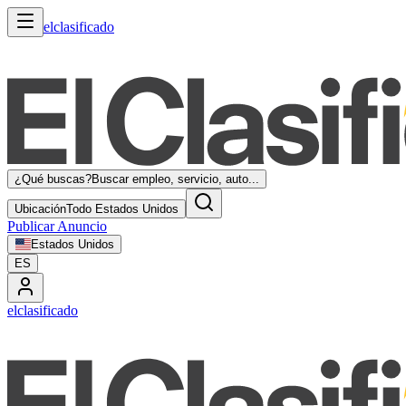
elclasificado
¿Qué buscas?
Buscar empleo, servicio, auto...
Ubicación
Todo Estados Unidos
Publicar Anuncio
Estados Unidos
ES
elclasificado