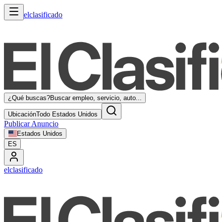
elclasificado
¿Qué buscas?
Buscar empleo, servicio, auto...
Ubicación
Todo Estados Unidos
Publicar Anuncio
Estados Unidos
ES
elclasificado