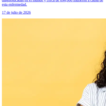
diagnosticadas en el mundo y cerca de 694,000 murieron a causa de
esta enfermedad.
17 de julio de 2026