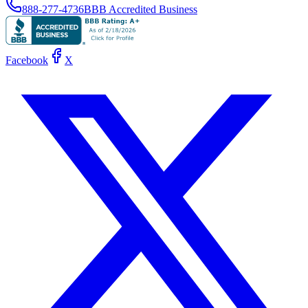
888-277-4736
BBB Accredited Business
Facebook
X