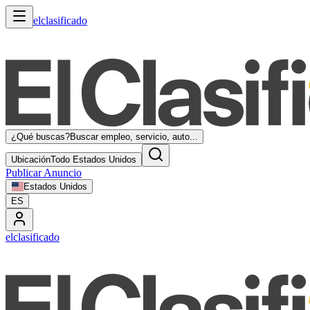
elclasificado
¿Qué buscas?
Buscar empleo, servicio, auto...
Ubicación
Todo Estados Unidos
Publicar Anuncio
Estados Unidos
ES
elclasificado