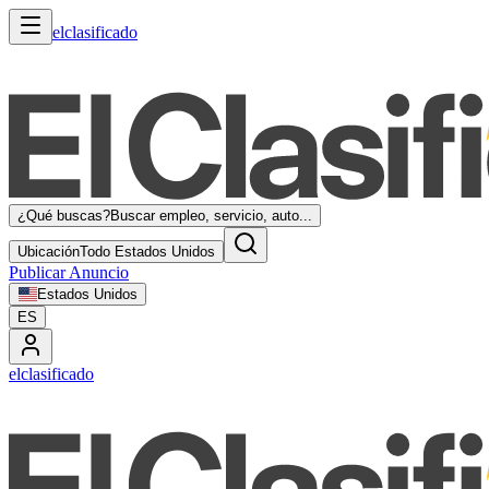
elclasificado
¿Qué buscas?
Buscar empleo, servicio, auto...
Ubicación
Todo Estados Unidos
Publicar Anuncio
Estados Unidos
ES
elclasificado