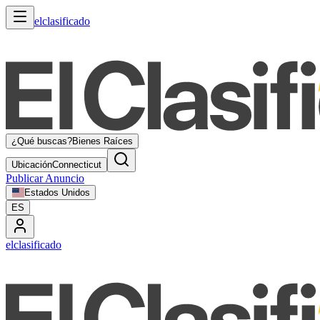
elclasificado
¿Qué buscas?
Bienes Raíces
Ubicación
Connecticut
Publicar Anuncio
Estados Unidos
ES
elclasificado