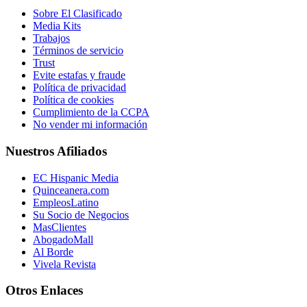
Sobre El Clasificado
Media Kits
Trabajos
Términos de servicio
Trust
Evite estafas y fraude
Política de privacidad
Política de cookies
Cumplimiento de la CCPA
No vender mi información
Nuestros Afiliados
EC Hispanic Media
Quinceanera.com
EmpleosLatino
Su Socio de Negocios
MasClientes
AbogadoMall
Al Borde
Vivela Revista
Otros Enlaces