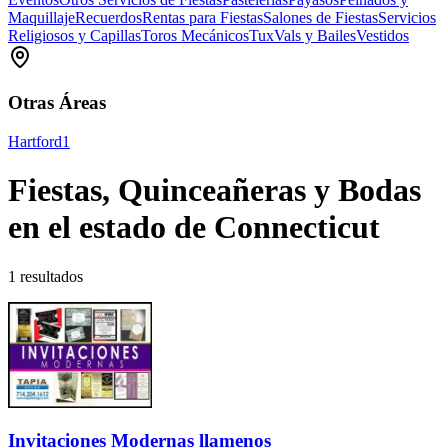
Maquillaje
Recuerdos
Rentas para Fiestas
Salones de Fiestas
Servicios
Religiosos y Capillas
Toros Mecánicos
Tux
Vals y Bailes
Vestidos
Otras Áreas
Hartford
1
Fiestas, Quinceañeras y Bodas
en el estado de Connecticut
1 resultados
Invitaciones Modernas llamenos