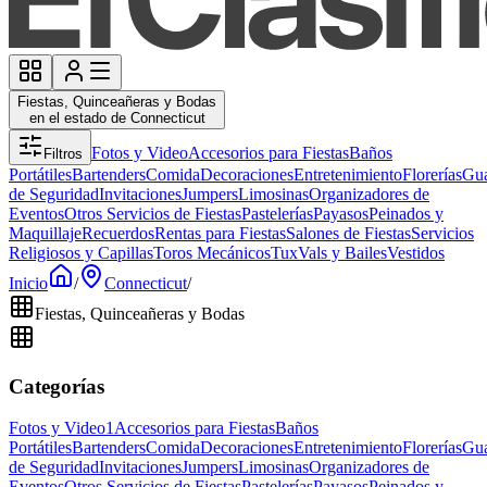
Fiestas, Quinceañeras y Bodas
en el estado de Connecticut
Fotos y Video
Accesorios para Fiestas
Baños
Filtros
Portátiles
Bartenders
Comida
Decoraciones
Entretenimiento
Florerías
Gua
de Seguridad
Invitaciones
Jumpers
Limosinas
Organizadores de
Eventos
Otros Servicios de Fiestas
Pastelerías
Payasos
Peinados y
Maquillaje
Recuerdos
Rentas para Fiestas
Salones de Fiestas
Servicios
Religiosos y Capillas
Toros Mecánicos
Tux
Vals y Bailes
Vestidos
Inicio
/
Connecticut
/
Fiestas, Quinceañeras y Bodas
Categorías
Fotos y Video
1
Accesorios para Fiestas
Baños
Portátiles
Bartenders
Comida
Decoraciones
Entretenimiento
Florerías
Gua
de Seguridad
Invitaciones
Jumpers
Limosinas
Organizadores de
Eventos
Otros Servicios de Fiestas
Pastelerías
Payasos
Peinados y