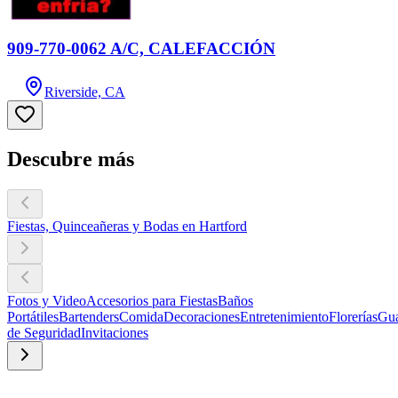
909-770-0062 A/C, CALEFACCIÓN
Riverside, CA
Descubre más
Fiestas, Quinceañeras y Bodas en Hartford
Fotos y Video
Accesorios para Fiestas
Baños
Portátiles
Bartenders
Comida
Decoraciones
Entretenimiento
Florerías
Gua
de Seguridad
Invitaciones