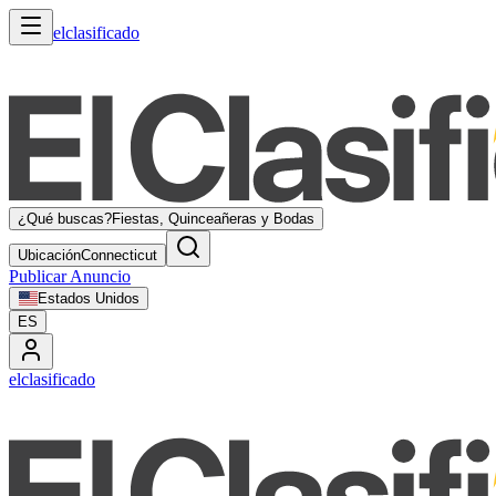
elclasificado
¿Qué buscas?
Fiestas, Quinceañeras y Bodas
Ubicación
Connecticut
Publicar Anuncio
Estados Unidos
ES
elclasificado