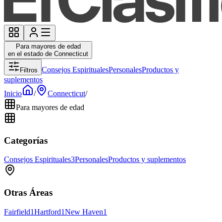
Para mayores de edad
en el estado de Connecticut
Consejos Espirituales
Personales
Productos y
Filtros
suplementos
Inicio
/
Connecticut
/
Para mayores de edad
Categorías
Consejos Espirituales
3
Personales
Productos y suplementos
Otras Áreas
Fairfield
1
Hartford
1
New Haven
1