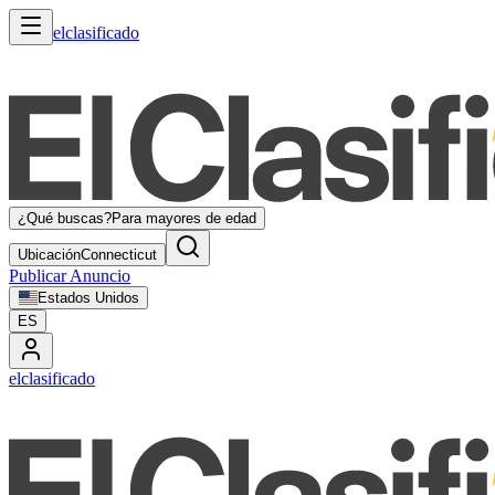
elclasificado
¿Qué buscas?
Para mayores de edad
Ubicación
Connecticut
Publicar Anuncio
Estados Unidos
ES
elclasificado