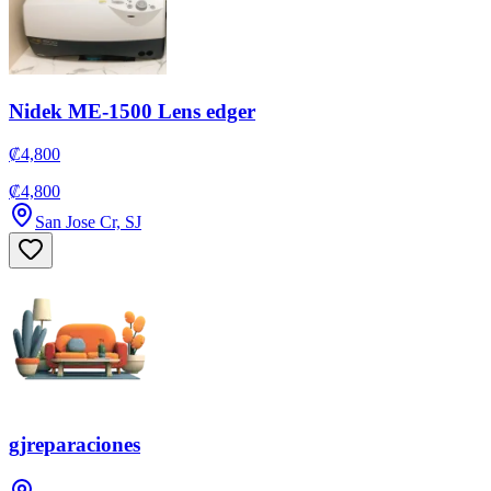
Nidek ME-1500 Lens edger
₡4,800
₡4,800
San Jose Cr, SJ
gjreparaciones