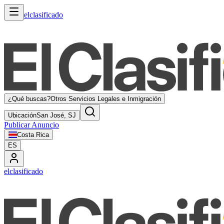
elclasificado
¿Qué buscas?
Otros Servicios Legales e Inmigración
Ubicación
San José, SJ
Publicar Anuncio
Costa Rica
ES
elclasificado