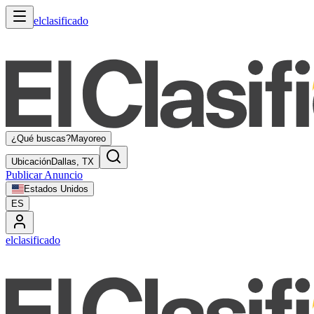
elclasificado
¿Qué buscas?
Mayoreo
Ubicación
Dallas, TX
Publicar Anuncio
Estados Unidos
ES
elclasificado