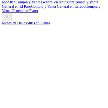
McAllen
Compra y Venta General en Arlington
Compra y Venta
General en El Paso
Compra y Venta General en Laredo
Compra y
Venta General en Plano
Mesas en Dallas
Sillas en Dallas