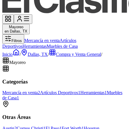
Mayoreo
en Dallas, TX
Mercancía en venta
Artículos
Filtros
Deportivos
Herramientas
Muebles de Casa
Inicio
/
Dallas, TX
/
Compra y Venta General
/
Mayoreo
Categorías
Mercancía en venta
2
Artículos Deportivos
1
Herramientas
1
Muebles
de Casa
1
Otras Áreas
Austin
2
Corpus Christi
1
El Paso
1
Fort Worth
1
Houston