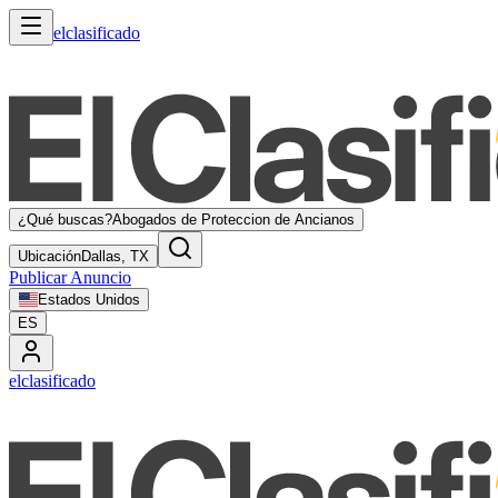
elclasificado
¿Qué buscas?
Abogados de Proteccion de Ancianos
Ubicación
Dallas, TX
Publicar Anuncio
Estados Unidos
ES
elclasificado