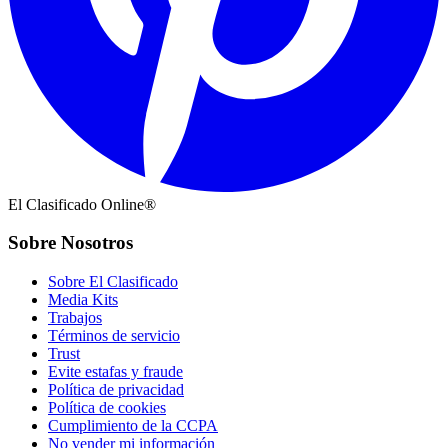
El Clasificado Online®
Sobre Nosotros
Sobre El Clasificado
Media Kits
Trabajos
Términos de servicio
Trust
Evite estafas y fraude
Política de privacidad
Política de cookies
Cumplimiento de la CCPA
No vender mi información