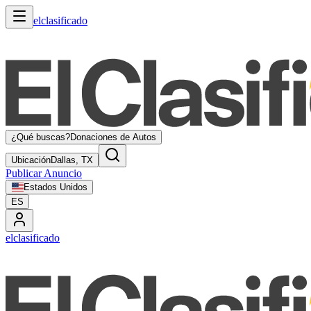
elclasificado
¿Qué buscas?
Donaciones de Autos
Ubicación
Dallas, TX
Publicar Anuncio
Estados Unidos
ES
elclasificado