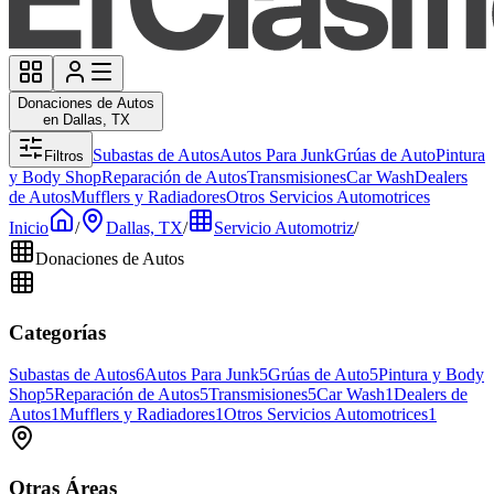
Donaciones de Autos
en Dallas, TX
Subastas de Autos
Autos Para Junk
Grúas de Auto
Pintura
Filtros
y Body Shop
Reparación de Autos
Transmisiones
Car Wash
Dealers
de Autos
Mufflers y Radiadores
Otros Servicios Automotrices
Inicio
/
Dallas, TX
/
Servicio Automotriz
/
Donaciones de Autos
Categorías
Subastas de Autos
6
Autos Para Junk
5
Grúas de Auto
5
Pintura y Body
Shop
5
Reparación de Autos
5
Transmisiones
5
Car Wash
1
Dealers de
Autos
1
Mufflers y Radiadores
1
Otros Servicios Automotrices
1
Otras Áreas