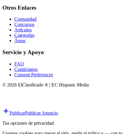
Otros Enlaces
Comunidad
Concursos
Artículos
Categorías
Áreas
Servicio y Apoyo
FAQ
Contáctanos
Consent Preferences
© 2026 ElClasificado ® | EC Hispanic Media
Publicar
Publicar Anuncio
Tus opciones de privacidad
Usamos cookies para operar el sitio, medir el tráfico y — con tu