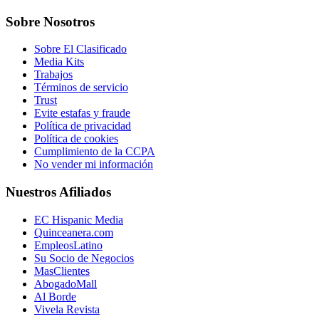
Sobre Nosotros
Sobre El Clasificado
Media Kits
Trabajos
Términos de servicio
Trust
Evite estafas y fraude
Política de privacidad
Política de cookies
Cumplimiento de la CCPA
No vender mi información
Nuestros Afiliados
EC Hispanic Media
Quinceanera.com
EmpleosLatino
Su Socio de Negocios
MasClientes
AbogadoMall
Al Borde
Vivela Revista