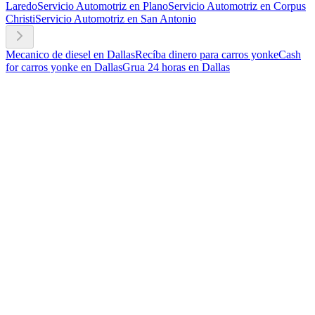
Laredo
Servicio Automotriz en Plano
Servicio Automotriz en Corpus
Christi
Servicio Automotriz en San Antonio
Mecanico de diesel en Dallas
Recíba dinero para carros yonke
Cash
for carros yonke en Dallas
Grua 24 horas en Dallas