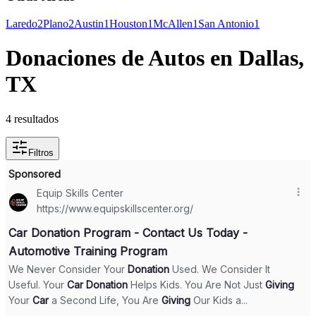
Laredo
2
Plano
2
Austin
1
Houston
1
McAllen
1
San Antonio
1
Donaciones de Autos en Dallas,
TX
4 resultados
Filtros