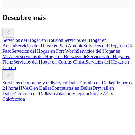
Descubre más
Servicios del Hogar en Houston
Servicios del Hogar en
Austin
Servicios del Hogar en San Antonio
Servicios del Hogar en El
Paso
Servicios del Hogar en Fort Worth
Servicios del Hogar en
McAllen
Servicios del Hogar en Brownsville
Servicios del Hogar en
Plano
Servicios del Hogar en Corpus Christi
Servicios del Hogar en
Laredo
Servicios de moving y delivery en Dallas
Granito en Dallas
Plomeros
24 horas
HVAC en Dallas
Contratistas en Dallas
Drywall en
Dallas
Concreto en Dallas
Instalacíon y reparacíon de AC y
Calefaccíon