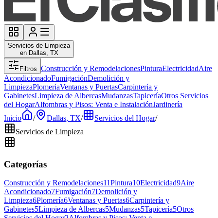
Servicios de Limpieza
en Dallas, TX
Construcción y Remodelaciones
Pintura
Electricidad
Aire
Filtros
Acondicionado
Fumigación
Demolición y
Limpieza
Plomería
Ventanas y Puertas
Carpintería y
Gabinetes
Limpieza de Albercas
Mudanzas
Tapicería
Otros Servicios
del Hogar
Alfombras y Pisos: Venta e Instalación
Jardinería
Inicio
/
Dallas, TX
/
Servicios del Hogar
/
Servicios de Limpieza
Categorías
Construcción y Remodelaciones
11
Pintura
10
Electricidad
9
Aire
Acondicionado
7
Fumigación
7
Demolición y
Limpieza
6
Plomería
6
Ventanas y Puertas
6
Carpintería y
Gabinetes
5
Limpieza de Albercas
5
Mudanzas
5
Tapicería
5
Otros
Servicios del Hogar
2
Alfombras y Pisos: Venta e