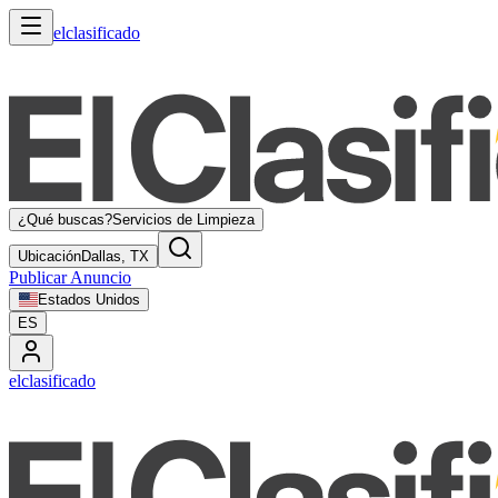
elclasificado
¿Qué buscas?
Servicios de Limpieza
Ubicación
Dallas, TX
Publicar Anuncio
Estados Unidos
ES
elclasificado