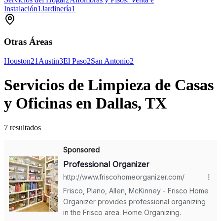
Instalación
1
Jardinería
1
Otras Áreas
Houston
21
Austin
3
El Paso
2
San Antonio
2
Servicios de Limpieza de Casas
y Oficinas en Dallas, TX
7 resultados