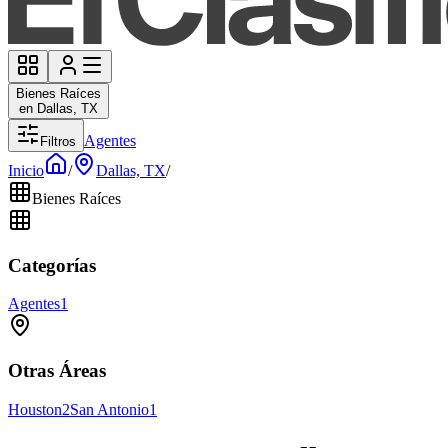
Bienes Raíces
en Dallas, TX
Agentes
Filtros
Inicio
/
Dallas, TX
/
Bienes Raíces
Categorías
Agentes
1
Otras Áreas
Houston
2
San Antonio
1