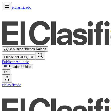
elclasificado
¿Qué buscas?
Bienes Raíces
Ubicación
Dallas, TX
Publicar Anuncio
Estados Unidos
ES
elclasificado