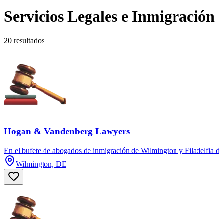
Servicios Legales e Inmigración
20 resultados
Hogan & Vandenberg Lawyers
En el bufete de abogados de inmigración de Wilmington y Filadelfia
Wilmington, DE