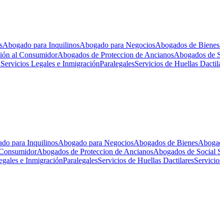
s
Abogado para Inquilinos
Abogado para Negocios
Abogados de Bienes
ión al Consumidor
Abogados de Proteccion de Ancianos
Abogados de So
 Servicios Legales e Inmigración
Paralegales
Servicios de Huellas Dactil
do para Inquilinos
Abogado para Negocios
Abogados de Bienes
Abogad
 Consumidor
Abogados de Proteccion de Ancianos
Abogados de Social S
egales e Inmigración
Paralegales
Servicios de Huellas Dactilares
Servicio