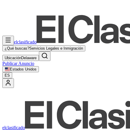
elclasificado
¿Qué buscas?
Servicios Legales e Inmigración
Ubicación
Delaware
Publicar Anuncio
Estados Unidos
ES
elclasificado