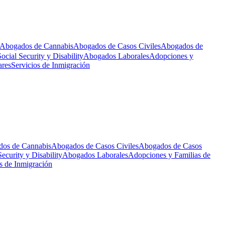
Abogados de Cannabis
Abogados de Casos Civiles
Abogados de
cial Security y Disability
Abogados Laborales
Adopciones y
ares
Servicios de Inmigración
os de Cannabis
Abogados de Casos Civiles
Abogados de Casos
ecurity y Disability
Abogados Laborales
Adopciones y Familias de
s de Inmigración