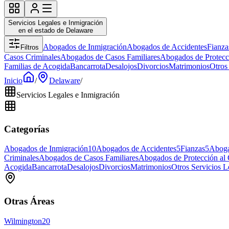
Servicios Legales e Inmigración
en el estado de Delaware
Abogados de Inmigración
Abogados de Accidentes
Fianza
Filtros
Casos Criminales
Abogados de Casos Familiares
Abogados de Protecc
Familias de Acogida
Bancarrota
Desalojos
Divorcios
Matrimonios
Otros
Inicio
/
Delaware
/
Servicios Legales e Inmigración
Categorías
Abogados de Inmigración
10
Abogados de Accidentes
5
Fianzas
5
Aboga
Criminales
Abogados de Casos Familiares
Abogados de Protección al
Acogida
Bancarrota
Desalojos
Divorcios
Matrimonios
Otros Servicios L
Otras Áreas
Wilmington
20