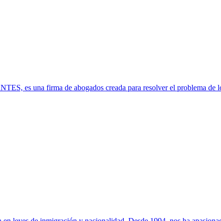
s una firma de abogados creada para resolver el problema de los
a en leyes de inmigración y nacionalidad. Desde 1994, nos ha apasionad