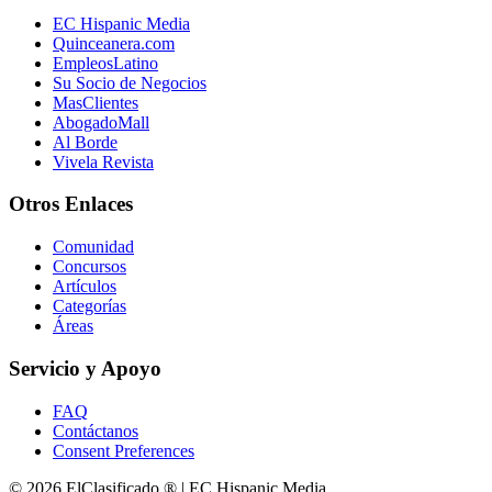
EC Hispanic Media
Quinceanera.com
EmpleosLatino
Su Socio de Negocios
MasClientes
AbogadoMall
Al Borde
Vivela Revista
Otros Enlaces
Comunidad
Concursos
Artículos
Categorías
Áreas
Servicio y Apoyo
FAQ
Contáctanos
Consent Preferences
© 2026 ElClasificado ® | EC Hispanic Media