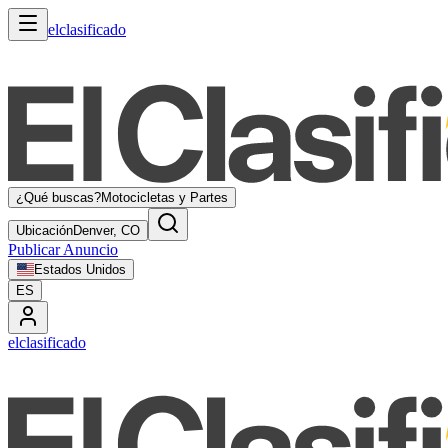
elclasificado
¿Qué buscas?
Motocicletas y Partes
Ubicación
Denver, CO
Publicar Anuncio
Estados Unidos
ES
elclasificado