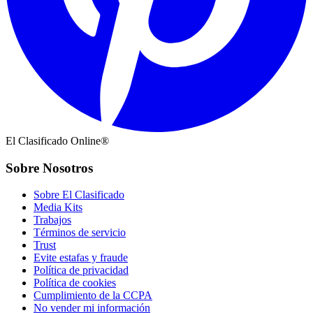
El Clasificado Online®
Sobre Nosotros
Sobre El Clasificado
Media Kits
Trabajos
Términos de servicio
Trust
Evite estafas y fraude
Política de privacidad
Política de cookies
Cumplimiento de la CCPA
No vender mi información