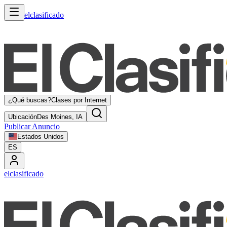
elclasificado
¿Qué buscas?
Clases por Internet
Ubicación
Des Moines, IA
Publicar Anuncio
Estados Unidos
ES
elclasificado