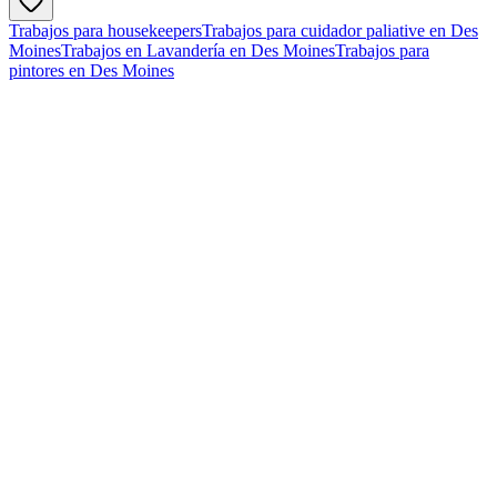
Trabajos para housekeepers
Trabajos para cuidador paliative en Des
Moines
Trabajos en Lavandería en Des Moines
Trabajos para
pintores en Des Moines