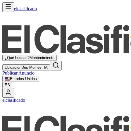
elclasificado
¿Qué buscas?
Mantenimiento
Ubicación
Des Moines, IA
Publicar Anuncio
Estados Unidos
ES
elclasificado