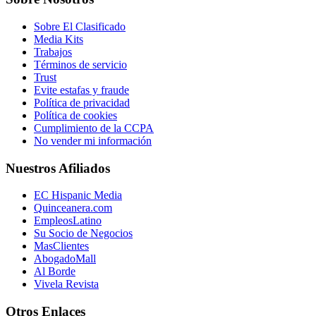
Sobre El Clasificado
Media Kits
Trabajos
Términos de servicio
Trust
Evite estafas y fraude
Política de privacidad
Política de cookies
Cumplimiento de la CCPA
No vender mi información
Nuestros Afiliados
EC Hispanic Media
Quinceanera.com
EmpleosLatino
Su Socio de Negocios
MasClientes
AbogadoMall
Al Borde
Vivela Revista
Otros Enlaces