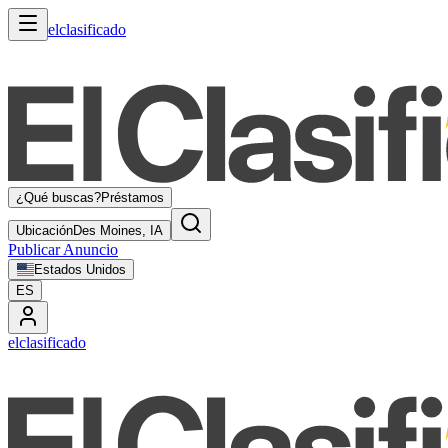
elclasificado
¿Qué buscas?
Préstamos
Ubicación
Des Moines, IA
Publicar Anuncio
Estados Unidos
ES
elclasificado