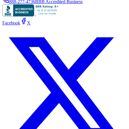
888-277-4736
BBB Accredited Business
Facebook
X