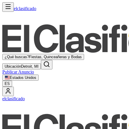
elclasificado
¿Qué buscas?
Fiestas, Quinceañeras y Bodas
Ubicación
Detroit, MI
Publicar Anuncio
Estados Unidos
ES
elclasificado