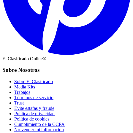
El Clasificado Online®
Sobre Nosotros
Sobre El Clasificado
Media Kits
Trabajos
Términos de servicio
Trust
Evite estafas y fraude
Política de privacidad
Política de cookies
Cumplimiento de la CCPA
No vender mi información