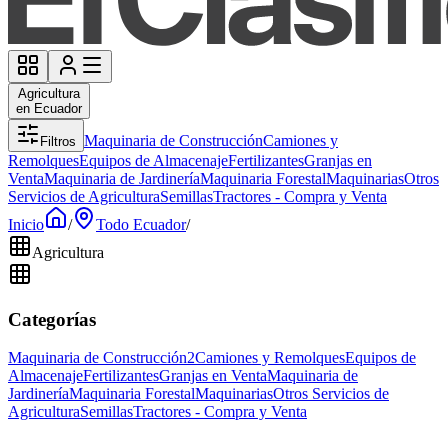
Agricultura
en Ecuador
Maquinaria de Construcción
Camiones y
Filtros
Remolques
Equipos de Almacenaje
Fertilizantes
Granjas en
Venta
Maquinaria de Jardinería
Maquinaria Forestal
Maquinarias
Otros
Servicios de Agricultura
Semillas
Tractores - Compra y Venta
Inicio
/
Todo Ecuador
/
Agricultura
Categorías
Maquinaria de Construcción
2
Camiones y Remolques
Equipos de
Almacenaje
Fertilizantes
Granjas en Venta
Maquinaria de
Jardinería
Maquinaria Forestal
Maquinarias
Otros Servicios de
Agricultura
Semillas
Tractores - Compra y Venta