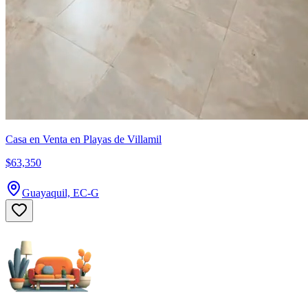
Casa en Venta en Playas de Villamil
$63,350
Guayaquil, EC-G