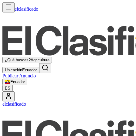
elclasificado
¿Qué buscas?
Agricultura
Ubicación
Ecuador
Publicar Anuncio
Ecuador
ES
elclasificado