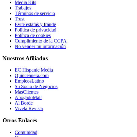
Media Kits
Trabajos
Términos de servicio
Trust
Evite estafas y fraude
Política de privacidad
Política de cookies
Cumplimiento de la CCPA
No vender mi información
Nuestros Afiliados
EC Hispanic Media
Quinceanera.com
EmpleosLatino
Su Socio de Negocios
MasClientes
AbogadoMall
Al Borde
Vivela Revista
Otros Enlaces
Comunidad