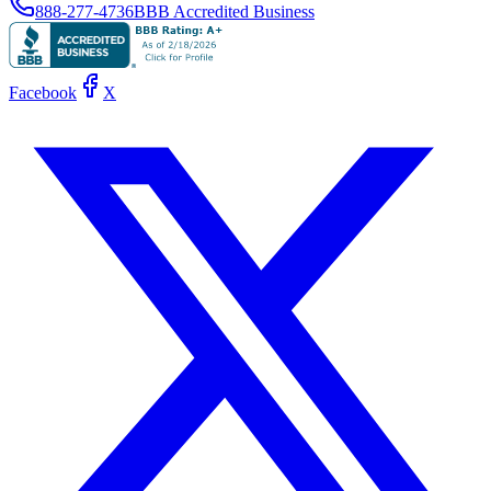
888-277-4736
BBB Accredited Business
Facebook
X