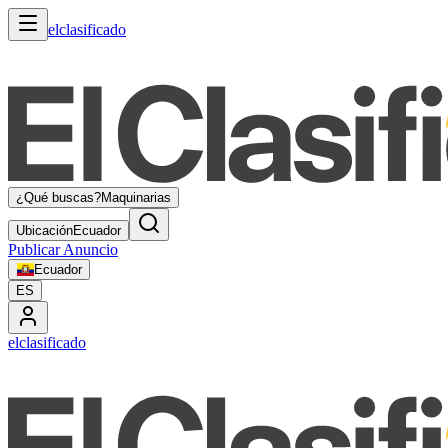
elclasificado
¿Qué buscas?
Maquinarias
Ubicación
Ecuador
Publicar Anuncio
Ecuador
ES
elclasificado