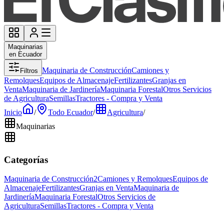
Maquinarias
en Ecuador
Maquinaria de Construcción
Camiones y
Filtros
Remolques
Equipos de Almacenaje
Fertilizantes
Granjas en
Venta
Maquinaria de Jardinería
Maquinaria Forestal
Otros Servicios
de Agricultura
Semillas
Tractores - Compra y Venta
Inicio
/
Todo Ecuador
/
Agricultura
/
Maquinarias
Categorías
Maquinaria de Construcción
2
Camiones y Remolques
Equipos de
Almacenaje
Fertilizantes
Granjas en Venta
Maquinaria de
Jardinería
Maquinaria Forestal
Otros Servicios de
Agricultura
Semillas
Tractores - Compra y Venta