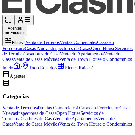
Agentes
en Ecuador
Venta de Terrenos
Ventas Comerciales
Casas en
Filtros
Foreclosure
Casas Nuevas
Inspectores de Casas
Open House
Servicios
de Termitas
Tasadores de Casa
Venta de Apartamentos
Venta de
Casas
Venta de Casas Móviles
Venta de Town House o Condominios
Inicio
/
Todo Ecuador
/
Bienes Raíces
/
Agentes
Categorías
Venta de Terrenos
4
Ventas Comerciales
1
Casas en Foreclosure
Casas
Nuevas
Inspectores de Casas
Open House
Servicios de
Termitas
Tasadores de Casa
Venta de Apartamentos
Venta de
Casas
Venta de Casas Móviles
Venta de Town House o Condominios