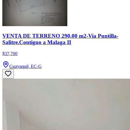
VENTA DE TERRENO 290,00 m2-Via Puntilla-
Salitre.Contiguo a Malaga II
$37,700
Guayaquil, EC-G