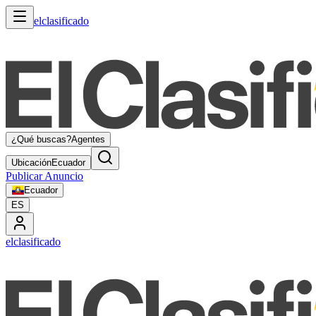
elclasificado
¿Qué buscas?
Agentes
Ubicación
Ecuador
Publicar Anuncio
Ecuador
ES
elclasificado