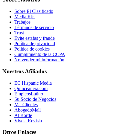
Sobre El Clasificado
Media Kits
Trabajos
Términos de servicio
Trust
Evite estafas y fraude
Política de privacidad
Política de cookies
Cumplimiento de la CCPA
No vender mi información
Nuestros Afiliados
EC Hispanic Media
Quinceanera.com
EmpleosLatino
Su Socio de Negocios
MasClientes
AbogadoMall
Al Borde
Vivela Revista
Otros Enlaces