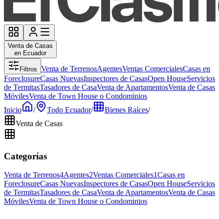
Venta de Casas
en Ecuador
Venta de Terrenos
Agentes
Ventas Comerciales
Casas en
Filtros
Foreclosure
Casas Nuevas
Inspectores de Casas
Open House
Servicios
de Termitas
Tasadores de Casa
Venta de Apartamentos
Venta de Casas
Móviles
Venta de Town House o Condominios
Inicio
/
Todo Ecuador
/
Bienes Raíces
/
Venta de Casas
Categorías
Venta de Terrenos
4
Agentes
2
Ventas Comerciales
1
Casas en
Foreclosure
Casas Nuevas
Inspectores de Casas
Open House
Servicios
de Termitas
Tasadores de Casa
Venta de Apartamentos
Venta de Casas
Móviles
Venta de Town House o Condominios