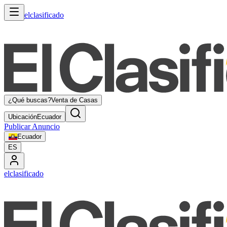
elclasificado
¿Qué buscas?
Venta de Casas
Ubicación
Ecuador
Publicar Anuncio
Ecuador
ES
elclasificado