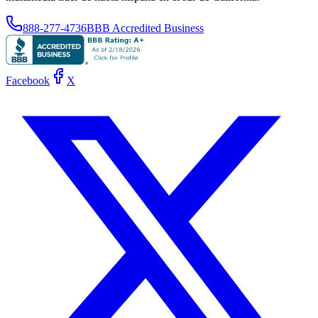
888-277-4736
BBB Accredited Business
Facebook
X