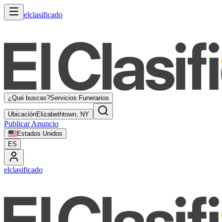
elclasificado
¿Qué buscas?
Servicios Funerarios
Ubicación
Elizabethtown, NY
Publicar Anuncio
Estados Unidos
ES
elclasificado