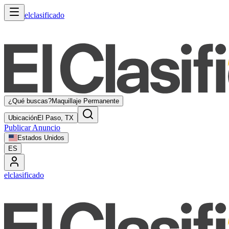
elclasificado
¿Qué buscas?
Maquillaje Permanente
Ubicación
El Paso, TX
Publicar Anuncio
Estados Unidos
ES
elclasificado