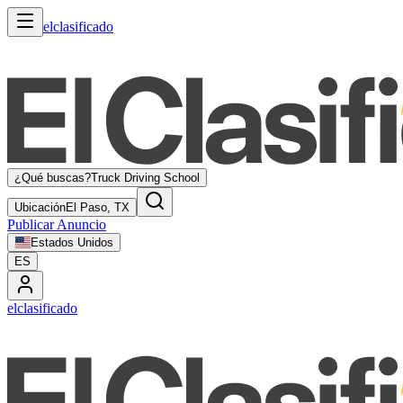
elclasificado
¿Qué buscas?
Truck Driving School
Ubicación
El Paso, TX
Publicar Anuncio
Estados Unidos
ES
elclasificado