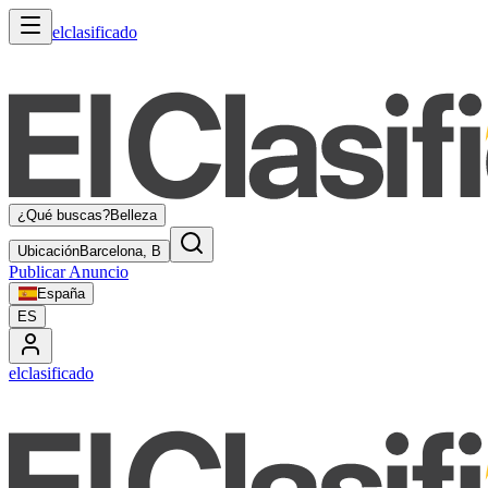
elclasificado
¿Qué buscas?
Belleza
Ubicación
Barcelona, B
Publicar Anuncio
España
ES
elclasificado