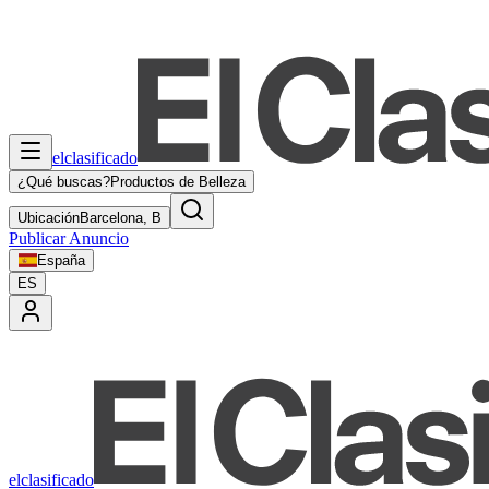
elclasificado
¿Qué buscas?
Productos de Belleza
Ubicación
Barcelona, B
Publicar Anuncio
España
ES
elclasificado