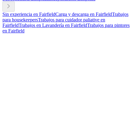
Sin experiencia en Fairfield
Carga y descarga en Fairfield
Trabajos
para housekeepers
Trabajos para cuidador paliative en
Fairfield
Trabajos en Lavandería en Fairfield
Trabajos para pintores
en Fairfield