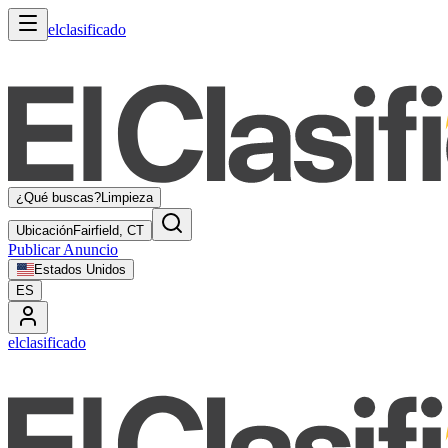
elclasificado
¿Qué buscas?
Limpieza
Ubicación
Fairfield, CT
Publicar Anuncio
Estados Unidos
ES
elclasificado