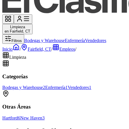
Limpieza
en Fairfield, CT
Bodegas y Warehouse
Enfermería
Vendedores
Filtros
Inicio
/
Fairfield, CT
/
Empleos
/
Limpieza
Categorías
Bodegas y Warehouse
2
Enfermería
1
Vendedores
1
Otras Áreas
Hartford
6
New Haven
3