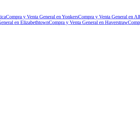
ica
Compra y Venta General en Yonkers
Compra y Venta General en Al
eneral en Elizabethtown
Compra y Venta General en Haverstraw
Compr