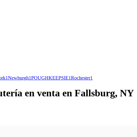
ork
1
Newburgh
1
POUGHKEEPSIE
1
Rochester
1
utería en venta en Fallsburg, NY