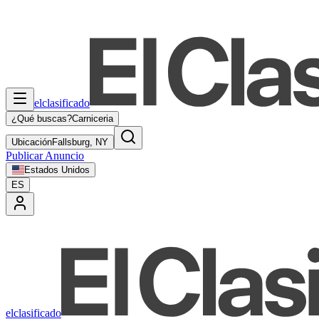
elclasificado
¿Qué buscas?
Carniceria
Ubicación
Fallsburg, NY
Publicar Anuncio
Estados Unidos
ES
elclasificado