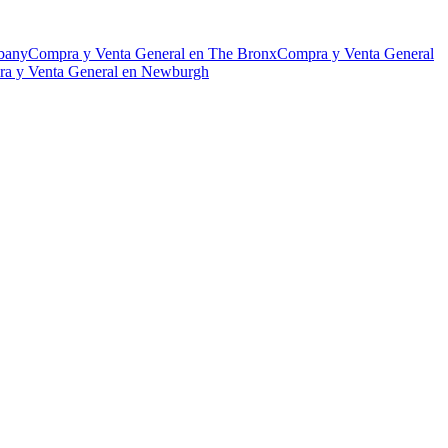
bany
Compra y Venta General en The Bronx
Compra y Venta General
a y Venta General en Newburgh