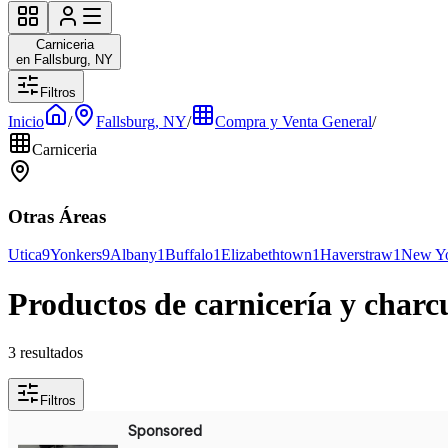
Carniceria
en Fallsburg, NY
Filtros
Inicio
/
Fallsburg, NY
/
Compra y Venta General
/
Carniceria
Otras Áreas
Utica
9
Yonkers
9
Albany
1
Buffalo
1
Elizabethtown
1
Haverstraw
1
New Y
Productos de carnicería y charc
3 resultados
Filtros