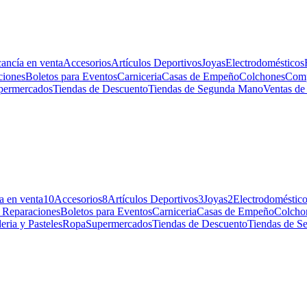
ancía en venta
Accesorios
Artículos Deportivos
Joyas
Electrodomésticos
ciones
Boletos para Eventos
Carniceria
Casas de Empeño
Colchones
Com
permercados
Tiendas de Descuento
Tiendas de Segunda Mano
Ventas de
a en venta
10
Accesorios
8
Artículos Deportivos
3
Joyas
2
Electrodoméstic
y Reparaciones
Boletos para Eventos
Carniceria
Casas de Empeño
Colcho
eria y Pasteles
Ropa
Supermercados
Tiendas de Descuento
Tiendas de 