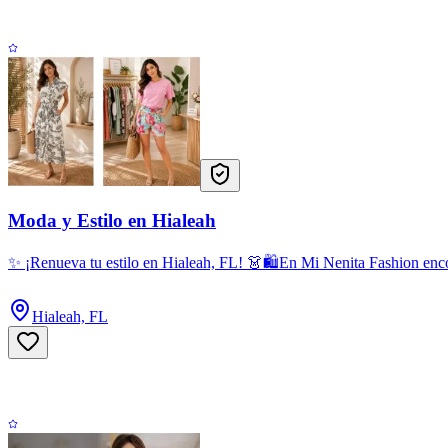
Moda y Estilo en Hialeah
✨ ¡Renueva tu estilo en Hialeah, FL! 👗🛍️En Mi Nenita Fashion encont
Hialeah, FL