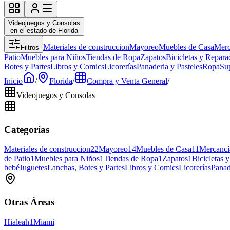
Videojuegos y Consolas
en el estado de Florida
Materiales de construccion
Mayoreo
Muebles de Casa
Merc
Filtros
Patio
Muebles para Niños
Tiendas de Ropa
Zapatos
Bicicletas y Repara
Botes y Partes
Libros y Comics
Licorerías
Panaderia y Pasteles
Ropa
Su
Inicio
/
Florida
/
Compra y Venta General
/
Videojuegos y Consolas
Categorías
Materiales de construccion
22
Mayoreo
14
Muebles de Casa
11
Mercancí
de Patio
1
Muebles para Niños
1
Tiendas de Ropa
1
Zapatos
1
Bicicletas 
bebé
Juguetes
Lanchas, Botes y Partes
Libros y Comics
Licorerías
Panad
Otras Áreas
Hialeah
1
Miami