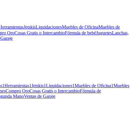
Herramientas
Jetskis
Liquidaciones
Muebles de Oficina
Muebles de
pro Oro
Cosas Gratis o Intercambio
Fórmula de bebé
Juguetes
Lanchas,
 Garaje
os
1
Herramientas
1
Jetskis
1
Liquidaciones
1
Muebles de Oficina
1
Muebles
nes
Compro Oro
Cosas Gratis o Intercambio
Fórmula de
Segunda Mano
Ventas de Garaje