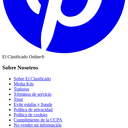
El Clasificado Online®
Sobre Nosotros
Sobre El Clasificado
Media Kits
Trabajos
Términos de servicio
Trust
Evite estafas y fraude
Política de privacidad
Política de cookies
Cumplimiento de la CCPA
No vender mi información