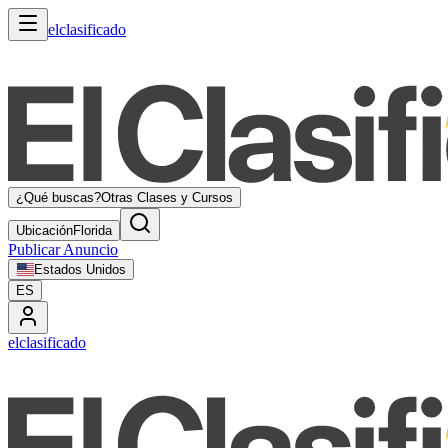
elclasificado
¿Qué buscas?
Otras Clases y Cursos
Ubicación
Florida
Publicar Anuncio
Estados Unidos
ES
elclasificado