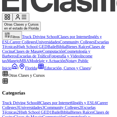
Otras Clases y Cursos
en el estado de Florida
Truck Driving School
Clases por Internet
Inglés y
Filtros
ESL
Career Colleges
Universidades
Community Colleges
Escuelas
Técnicas
High School GED
Baile
Biblia
Bienes Raíces
Clases de
Cocina
Clases de Masaje
Computación
Cosmetología y
Barberos
Escuelas de Tráfico
Fotografía y Video
Income
tax
Manejo
MBA
Modelaje y Actuación
Notary Public
Inicio
/
Florida
/
Educación, Cursos y Clases
/
Otras Clases y Cursos
Categorías
Truck Driving School
8
Clases por Internet
6
Inglés y ESL
6
Career
Colleges
3
Universidades
3
Community Colleges
2
Escuelas
Técnicas
2
High School GED
1
Baile
Biblia
Bienes Raíces
Clases de
Cocina
Clases de Masaje
Computación
Cosmetología y