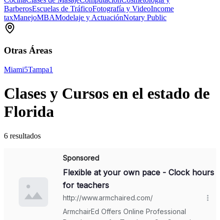
Barberos
Escuelas de Tráfico
Fotografía y Video
Income
tax
Manejo
MBA
Modelaje y Actuación
Notary Public
Otras Áreas
Miami
5
Tampa
1
Clases y Cursos en el estado de
Florida
6 resultados