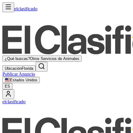
elclasificado
¿Qué buscas?
Otros Servicios de Animales
Ubicación
Florida
Publicar Anuncio
Estados Unidos
ES
elclasificado