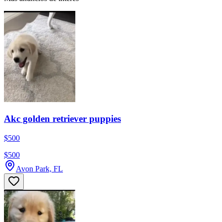
Akc golden retriever puppies
$500
$500
Avon Park, FL