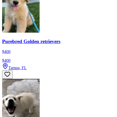
Purebred Golden retrievers
$400
$400
Tampa, FL