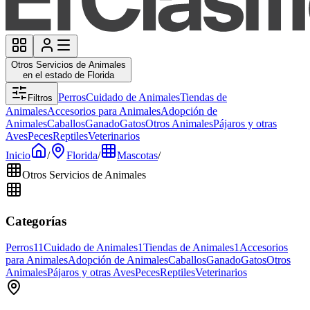
Otros Servicios de Animales
en el estado de Florida
Perros
Cuidado de Animales
Tiendas de
Filtros
Animales
Accesorios para Animales
Adopción de
Animales
Caballos
Ganado
Gatos
Otros Animales
Pájaros y otras
Aves
Peces
Reptiles
Veterinarios
Inicio
/
Florida
/
Mascotas
/
Otros Servicios de Animales
Categorías
Perros
11
Cuidado de Animales
1
Tiendas de Animales
1
Accesorios
para Animales
Adopción de Animales
Caballos
Ganado
Gatos
Otros
Animales
Pájaros y otras Aves
Peces
Reptiles
Veterinarios