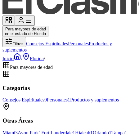
Para mayores de edad
en el estado de Florida
Consejos Espirituales
Personales
Productos y
Filtros
suplementos
Inicio
/
Florida
/
Para mayores de edad
Categorías
Consejos Espirituales
9
Personales
1
Productos y suplementos
Otras Áreas
Miami
3
Avon Park
1
Fort Lauderdale
1
Hialeah
1
Orlando
1
Tampa
1