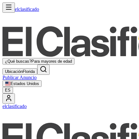
elclasificado
¿Qué buscas?
Para mayores de edad
Ubicación
Florida
Publicar Anuncio
Estados Unidos
ES
elclasificado