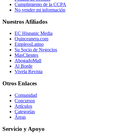
Cumplimiento de la CCPA
No vender mi información
Nuestros Afiliados
EC Hispanic Media
Quinceanera.com
EmpleosLatino
Su Socio de Negocios
MasClientes
AbogadoMall
Al Borde
Vivela Revista
Otros Enlaces
Comunidad
Concursos
Artículos
Categorías
Áreas
Servicio y Apoyo