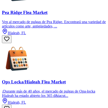
Pea Ridge Flea Market
Ven al mercado de pulgas de Pea Ridge. Encontrará una variedad de
artículos como arte, antigüedades, ...
Hialeah, FL
Ops Locka/Hialeah Flea Market
¡Durante más de 40 años, el mercado de pulgas de Opa-locka
Hialeah ha estado abierto los 365 d&iacut...
Hialeah, FL