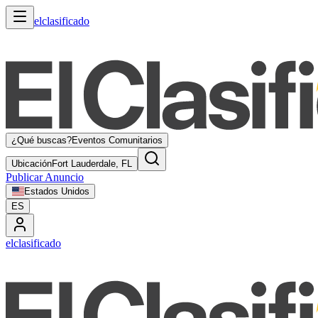
elclasificado
¿Qué buscas?
Eventos Comunitarios
Ubicación
Fort Lauderdale, FL
Publicar Anuncio
Estados Unidos
ES
elclasificado