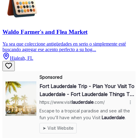
Waldo Farmer's and Flea Market
Ya sea que coleccione antigüedades en serio o simplemente esté
buscando agregar ese acento perfecto a su hog...
Hialeah, FL