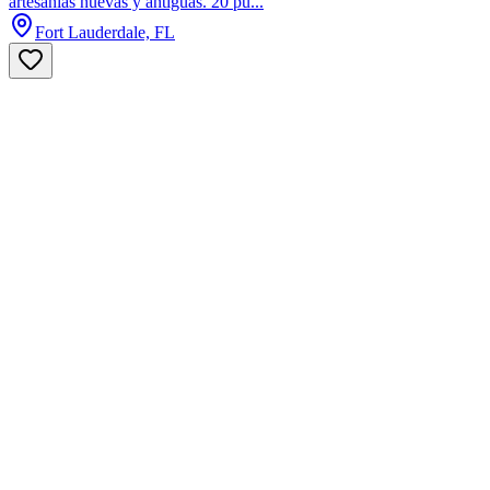
artesanías nuevas y antiguas. 20 pu...
Fort Lauderdale, FL