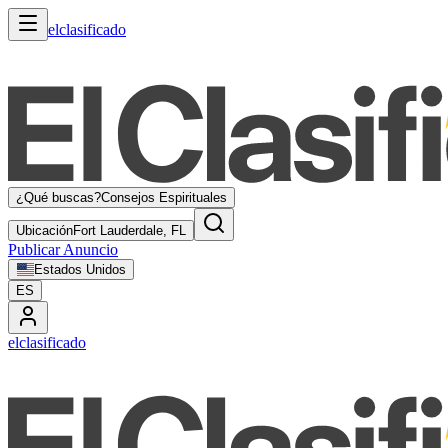
elclasificado
¿Qué buscas?
Consejos Espirituales
Ubicación
Fort Lauderdale, FL
Publicar Anuncio
Estados Unidos
ES
elclasificado