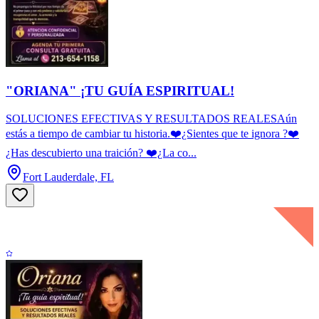
"ORIANA" ¡TU GUÍA ESPIRITUAL!
SOLUCIONES EFECTIVAS Y RESULTADOS REALESAún
estás a tiempo de cambiar tu historia.❤️¿Sientes que te ignora ?❤️
¿Has descubierto una traición? ❤️¿La co...
Fort Lauderdale, FL