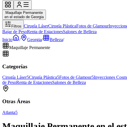
Maquillaje Permanente
en el estado de Georgia
Cirugía Láser
Cirugía Plástica
Fotos de Glamour
Inyeccion
Filtros
Bajar de Peso
Renta de Estaciones
Salones de Belleza
Inicio
/
Georgia
/
Belleza
/
Maquillaje Permanente
Categorías
Cirugía Láser
5
Cirugía Plástica
5
Fotos de Glamour
5
Inyecciones Cosmé
de Peso
Renta de Estaciones
Salones de Belleza
Otras Áreas
Atlanta
5
Maquillaje Permanente en el es