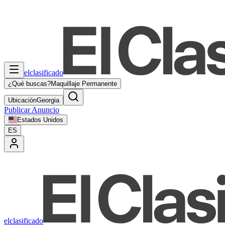
elclasificado
¿Qué buscas?
Maquillaje Permanente
Ubicación
Georgia
Publicar Anuncio
Estados Unidos
ES
elclasificado