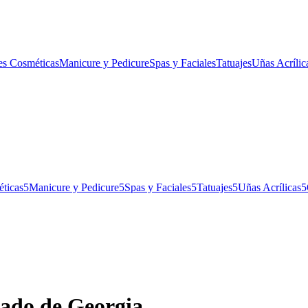
es Cosméticas
Manicure y Pedicure
Spas y Faciales
Tatuajes
Uñas Acrílic
ticas
5
Manicure y Pedicure
5
Spas y Faciales
5
Tatuajes
5
Uñas Acrílicas
5
tado de Georgia