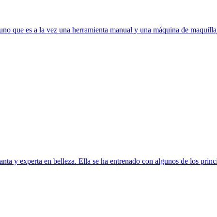
en uno que es a la vez una herramienta manual y una máquina de maquilla
ta y experta en belleza. Ella se ha entrenado con algunos de los princi