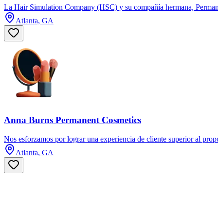
La Hair Simulation Company (HSC) y su compañía hermana, Permanent
Atlanta, GA
Anna Burns Permanent Cosmetics
Nos esforzamos por lograr una experiencia de cliente superior al prop
Atlanta, GA