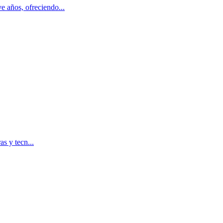
 años, ofreciendo...
s y tecn...