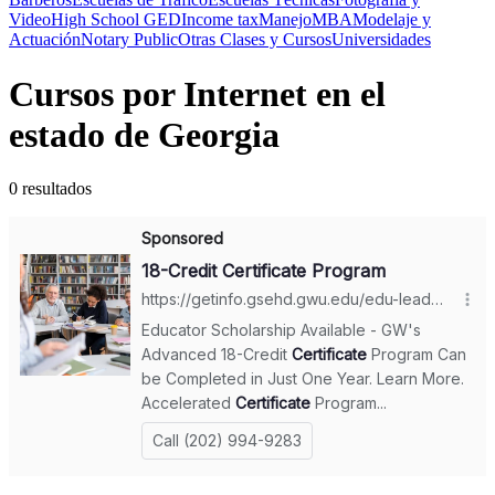
Video
High School GED
Income tax
Manejo
MBA
Modelaje y
Actuación
Notary Public
Otras Clases y Cursos
Universidades
Cursos por Internet en el
estado de Georgia
0 resultados