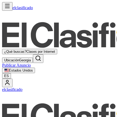
elclasificado
¿Qué buscas?
Clases por Internet
Ubicación
Georgia
Publicar Anuncio
Estados Unidos
ES
elclasificado