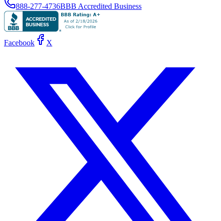
888-277-4736
BBB Accredited Business
Facebook
X