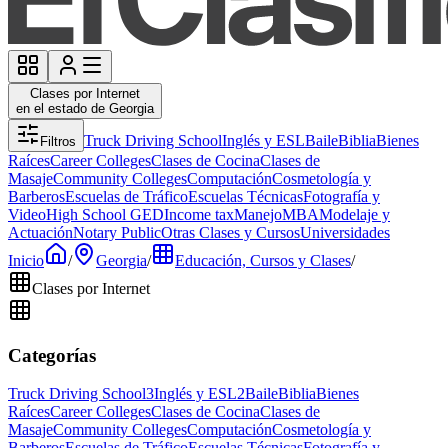
Clases por Internet
en el estado de Georgia
Truck Driving School
Inglés y ESL
Baile
Biblia
Bienes
Filtros
Raíces
Career Colleges
Clases de Cocina
Clases de
Masaje
Community Colleges
Computación
Cosmetología y
Barberos
Escuelas de Tráfico
Escuelas Técnicas
Fotografía y
Video
High School GED
Income tax
Manejo
MBA
Modelaje y
Actuación
Notary Public
Otras Clases y Cursos
Universidades
Inicio
/
Georgia
/
Educación, Cursos y Clases
/
Clases por Internet
Categorías
Truck Driving School
3
Inglés y ESL
2
Baile
Biblia
Bienes
Raíces
Career Colleges
Clases de Cocina
Clases de
Masaje
Community Colleges
Computación
Cosmetología y
Barberos
Escuelas de Tráfico
Escuelas Técnicas
Fotografía y