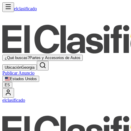
elclasificado
¿Qué buscas?
Partes y Accesorios de Autos
Ubicación
Georgia
Publicar Anuncio
Estados Unidos
ES
elclasificado