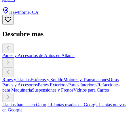
Hawthorne, CA
Descubre más
Partes y Accesorios de Autos en Atlanta
Rines y Llantas
Estéreos y Sonido
Motores y Transmisiones
Otras
Partes y Accesorios
Partes Exteriores
Partes Interiores
Refacciones
para Maquinaria
Suspensiones y Frenos
Vidrios para Carros
Llantas baratas en Georgia
Llantas usadas en Georgia
Llantas nuevas
en Georgia