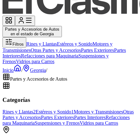
Partes y Accesorios de Autos
en el estado de Georgia
Rines y Llantas
Estéreos y Sonido
Motores y
Filtros
Transmisiones
Otras Partes y Accesorios
Partes Exteriores
Partes
Interiores
Refacciones para Maquinaria
Suspensiones y
Frenos
Vidrios para Carros
Inicio
/
Georgia
/
Partes y Accesorios de Autos
Categorías
Rines y Llantas
2
Estéreos y Sonido
1
Motores y Transmisiones
Otras
Partes y Accesorios
Partes Exteriores
Partes Interiores
Refacciones
para Maquinaria
Suspensiones y Frenos
Vidrios para Carros