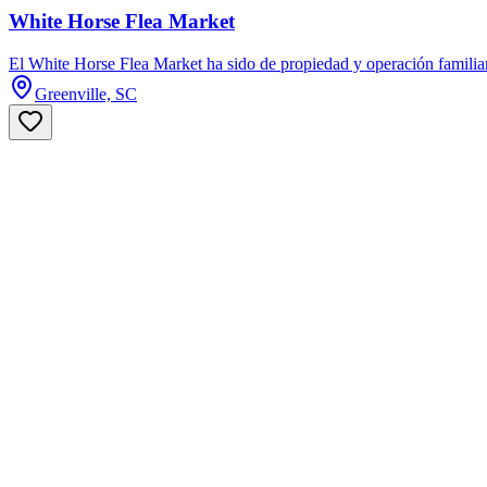
White Horse Flea Market
El White Horse Flea Market ha sido de propiedad y operación familiar 
Greenville, SC