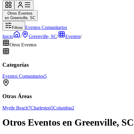
Otros Eventos
en Greenville, SC
Eventos Comunitarios
Filtros
Inicio
/
Greenville, SC
/
Eventos
/
Otros Eventos
Categorías
Eventos Comunitarios
5
Otras Áreas
Myrtle Beach
7
Charleston
5
Columbia
2
Otros Eventos en Greenville, SC