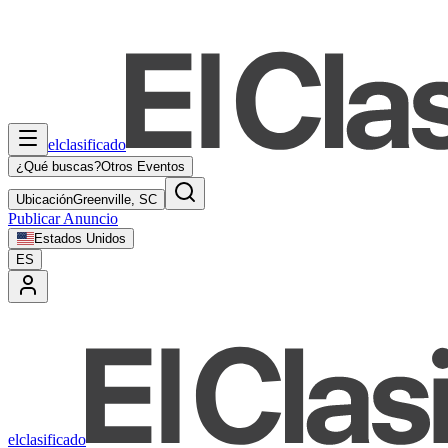
elclasificado
¿Qué buscas?
Otros Eventos
Ubicación
Greenville, SC
Publicar Anuncio
Estados Unidos
ES
elclasificado