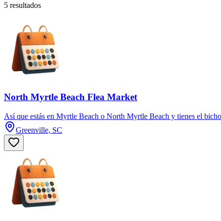
5 resultados
North Myrtle Beach Flea Market
Así que estás en Myrtle Beach o North Myrtle Beach y tienes el bich
Greenville, SC