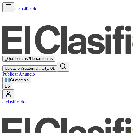
elclasificado
¿Qué buscas?
Herramientas
Ubicación
Guatemala City, 01
Publicar Anuncio
Guatemala
ES
elclasificado