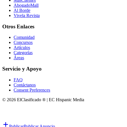
MasClientes
AbogadoMall
Al Borde
Vivela Revista
Otros Enlaces
Comunidad
Concursos
Artículos
Categorías
Áreas
Servicio y Apoyo
FAQ
Contáctanos
Consent Preferences
© 2026 ElClasificado ® | EC Hispanic Media
Publicar
Publicar Anuncio