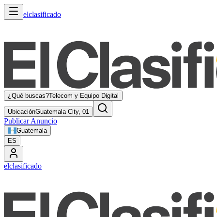
elclasificado
¿Qué buscas?
Telecom y Equipo Digital
Ubicación
Guatemala City, 01
Publicar Anuncio
Guatemala
ES
elclasificado