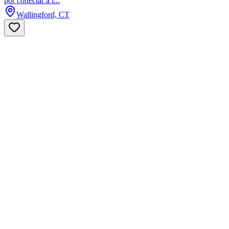
por conectar a l...
Wallingford, CT