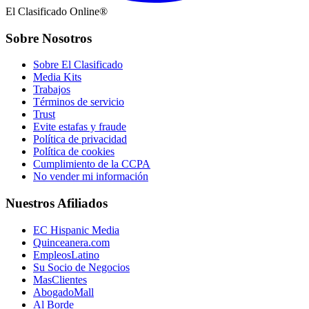
El Clasificado Online®
Sobre Nosotros
Sobre El Clasificado
Media Kits
Trabajos
Términos de servicio
Trust
Evite estafas y fraude
Política de privacidad
Política de cookies
Cumplimiento de la CCPA
No vender mi información
Nuestros Afiliados
EC Hispanic Media
Quinceanera.com
EmpleosLatino
Su Socio de Negocios
MasClientes
AbogadoMall
Al Borde