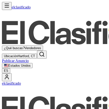
elclasificado
¿Qué buscas?
Vendedores
Ubicación
Hartford, CT
Publicar Anuncio
Estados Unidos
ES
elclasificado