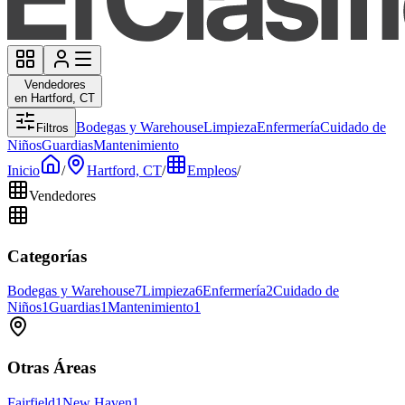
Vendedores
en Hartford, CT
Bodegas y Warehouse
Limpieza
Enfermería
Cuidado de
Filtros
Niños
Guardias
Mantenimiento
Inicio
/
Hartford, CT
/
Empleos
/
Vendedores
Categorías
Bodegas y Warehouse
7
Limpieza
6
Enfermería
2
Cuidado de
Niños
1
Guardias
1
Mantenimiento
1
Otras Áreas
Fairfield
1
New Haven
1