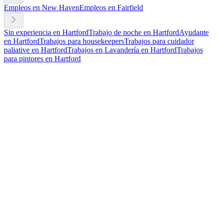
Empleos en New Haven
Empleos en Fairfield
Sin experiencia en Hartford
Trabajo de noche en Hartford
Ayudante
en Hartford
Trabajos para housekeepers
Trabajos para cuidador
paliative en Hartford
Trabajos en Lavandería en Hartford
Trabajos
para pintores en Hartford