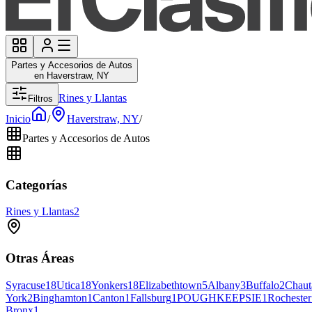
Partes y Accesorios de Autos
en Haverstraw, NY
Rines y Llantas
Filtros
Inicio
/
Haverstraw, NY
/
Partes y Accesorios de Autos
Categorías
Rines y Llantas
2
Otras Áreas
Syracuse
18
Utica
18
Yonkers
18
Elizabethtown
5
Albany
3
Buffalo
2
Chaut
York
2
Binghamton
1
Canton
1
Fallsburg
1
POUGHKEEPSIE
1
Rochester
Bronx
1