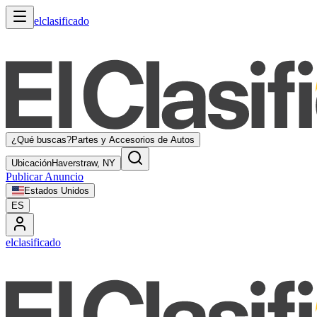
elclasificado
¿Qué buscas?
Partes y Accesorios de Autos
Ubicación
Haverstraw, NY
Publicar Anuncio
Estados Unidos
ES
elclasificado