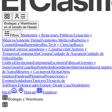
Bodegas y Warehouse
en el estado de Hawaii
Marketing y Relaciones Públicas
Actuación y
Filtros
Músicos
Asistente Dental
Asistentes Médicos
Barberos y
Cosmetólogas
Bartenders
Bio-Tech y Ciencias
Busco
Empleo
Cajeros
Carpinteros y Construcción
Choferes y
Troqueros
Computación
Costura
Cuidado de Ancianos
Cuidado de
Niños
Diseño
Gráfico
Electricistas
Enfermería
Escritores
Fábricas
Gerentes y
Supervisores
Guardias
Hoteles
Independientes
Internet
Jardinero
Limpiez
de Autos
Meseros y Cocineros
Oficina
Otros
empleos
Paralegal
Plomeros
Promociones y
Eventos
Soldadores
Tapicero
Técnicos de
Teléfonos
Telemercadeo
Trabajo Desde Casa
Vendedores
Inicio
/
Hawaii
/
Empleos
/
Bodegas y Warehouse