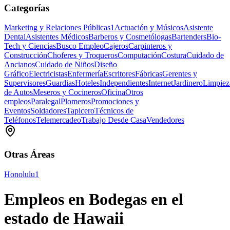
Categorías
Marketing y Relaciones Públicas
1
Actuación y Músicos
Asistente
Dental
Asistentes Médicos
Barberos y Cosmetólogas
Bartenders
Bio-
Tech y Ciencias
Busco Empleo
Cajeros
Carpinteros y
Construcción
Choferes y Troqueros
Computación
Costura
Cuidado de
Ancianos
Cuidado de Niños
Diseño
Gráfico
Electricistas
Enfermería
Escritores
Fábricas
Gerentes y
Supervisores
Guardias
Hoteles
Independientes
Internet
Jardinero
Limpiez
de Autos
Meseros y Cocineros
Oficina
Otros
empleos
Paralegal
Plomeros
Promociones y
Eventos
Soldadores
Tapicero
Técnicos de
Teléfonos
Telemercadeo
Trabajo Desde Casa
Vendedores
Otras Áreas
Honolulu
1
Empleos en Bodegas en el
estado de Hawaii