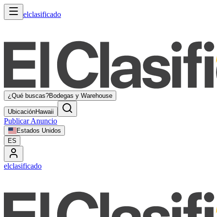
elclasificado
¿Qué buscas?
Bodegas y Warehouse
Ubicación
Hawaii
Publicar Anuncio
Estados Unidos
ES
elclasificado